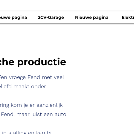
euwe pagina
2CV-Garage
Nieuwe pagina
Elekt
che productie
 Een vroege Eend met veel
eliefd maakt onder
ing kom je er aanzienlijk
Eend, maar juist een auto
n stalling en kan bij