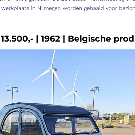
 werkplaats in Nijmegen worden gehaald voor bezichti
Meet The Team
 13.500,- | 1962 | Belgische pro