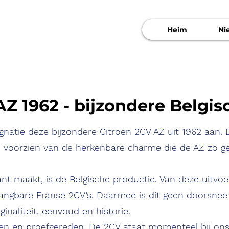
Heim
Ni
AZ 1962 - bijzondere Belgis
ignatie deze bijzondere Citroën 2CV AZ uit 1962 aan.
en voorzien van de herkenbare charme die de AZ zo g
nt maakt, is de Belgische productie. Van deze uitvoer
ngbare Franse 2CV’s. Daarmee is dit geen doorsnee 
ginaliteit, eenvoud en historie.
n en proefgereden. De 2CV staat momenteel bij ons i