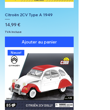
Citroën 2CV Type A 1949
Prix
14,99 €
TVA Incluse
Ajouter au panier
Nieuw!