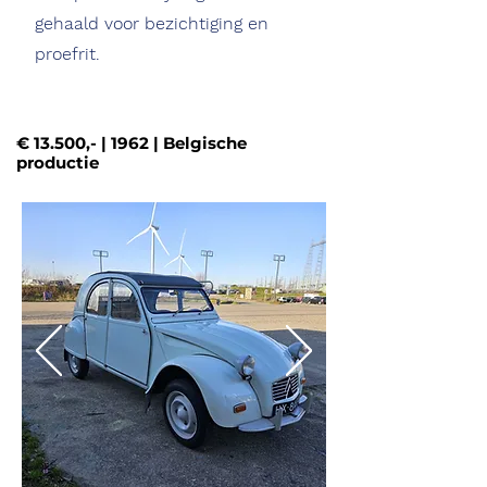
gehaald voor bezichtiging en
proefrit.
€ 13.500,- | 1962 | Belgische
Meet The Team
productie