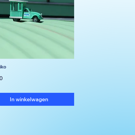
iko
0
In winkelwagen