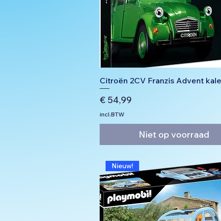
Citroën 2CV Franzis Advent kal
Prijs
€ 54,99
incl.BTW
Niet op voorraad
Nieuw!