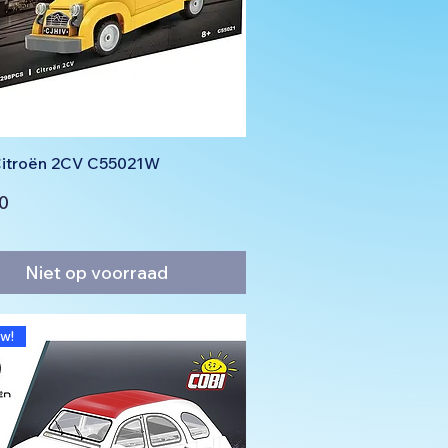
itroën 2CV C55021W
0
Niet op voorraad
w!