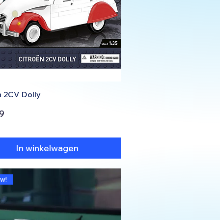
n 2CV Dolly
9
In winkelwagen
w!