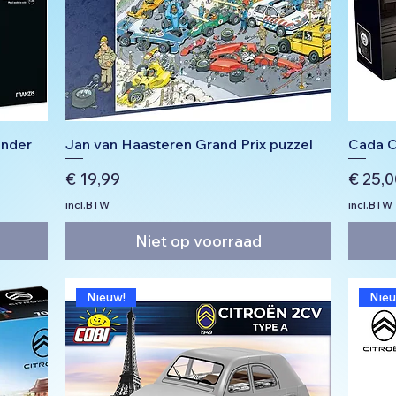
ender
Jan van Haasteren Grand Prix puzzel
Cada C
Prijs
Prijs
€ 19,99
€ 25,0
incl.BTW
incl.BTW
Niet op voorraad
Nieuw!
Nieu