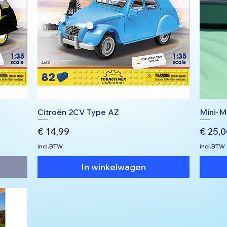
Citroën 2CV Type AZ
Mini-M
Prijs
Prijs
€ 14,99
€ 25,0
incl.BTW
incl.BTW
In winkelwagen