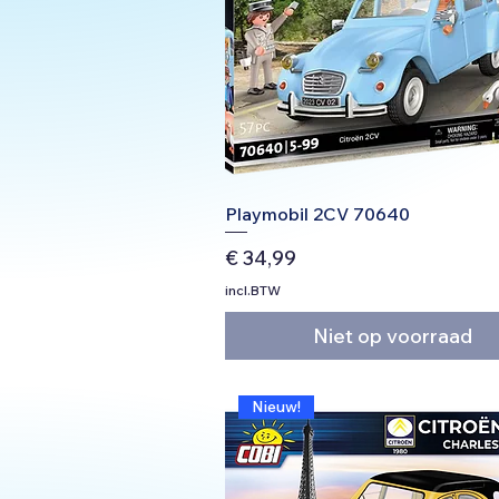
Playmobil 2CV 70640
Prijs
€ 34,99
incl.BTW
Niet op voorraad
Nieuw!