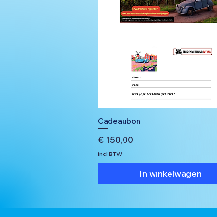
Cadeaubon
Prijs
€ 150,00
incl.BTW
In winkelwagen