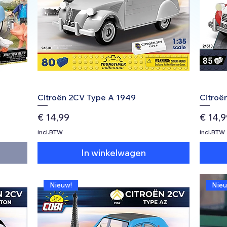
Citroën 2CV Type A 1949
Citroë
Prijs
Prijs
€ 14,99
€ 14,9
incl.BTW
incl.BTW
In winkelwagen
Nieuw!
Nieu