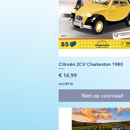
Citroën 2CV Charleston 1980
Prijs
€ 14,99
incl.BTW
Niet op voorraad