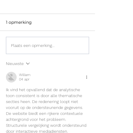
1 opmerking
Even voorstellen: Cas
Even voorstell
Plaats een opmerking...
Morris
Nieuwste
William
04 apr
Ik vind het opvallend dat de analytische 
toon consistent is door alle thematische 
secties heen. De redenering loopt niet 
vooruit op de ondersteunende gegevens. 
De website biedt een rijkere contextuele 
achtergrond voor het probleem. 
Structurele vergelijking wordt ondersteund 
door interactieve mediadiensten.