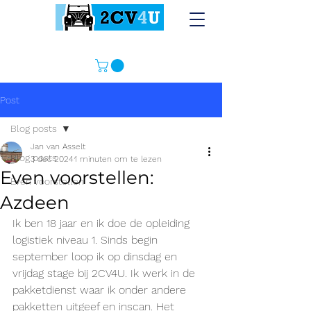
Post
Blog posts
Jan van Asselt
Blog posts
3 dec 2024
1 minuten om te lezen
Even voorstellen:
Even voorstellen
Azdeen
Ik ben 18 jaar en ik doe de opleiding 
logistiek niveau 1. Sinds begin 
september loop ik op dinsdag en 
vrijdag stage bij 2CV4U. Ik werk in de 
pakketdienst waar ik onder andere 
pakketten uitgeef en inscan. Het 